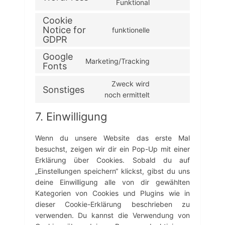
C
Funktional
o
Cookie
n
Notice for
funktionelle
s
C
GDPR
e
o
n
n
Google
t
Marketing/Tracking
s
C
Fonts
t
e
o
o
Zweck wird
n
n
Sonstiges
s
C
t
noch ermittelt
s
e
o
t
e
r
n
o
7. Einwilligung
n
v
s
s
t
i
e
e
t
Wenn du unsere Website das erste Mal
c
n
r
o
besuchst, zeigen wir dir ein Pop-Up mit einer
e
t
v
s
Erklärung über Cookies. Sobald du auf
w
t
i
e
„Einstellungen speichern“ klickst, gibst du uns
o
o
c
r
r
deine Einwilligung alle von dir gewählten
s
e
v
d
Kategorien von Cookies und Plugins wie in
e
c
i
p
r
dieser Cookie-Erklärung beschrieben zu
o
c
r
v
o
verwenden. Du kannst die Verwendung von
e
e
i
k