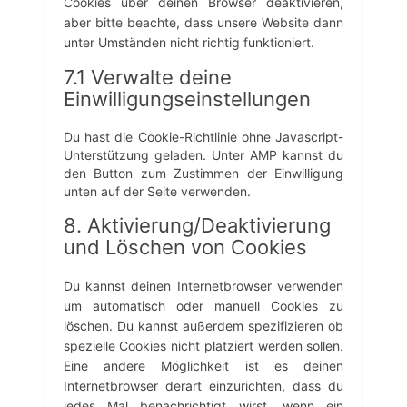
g
Cookies über deinen Browser deaktivieren,
s
c
i
o
aber bitte beachte, dass unsere Website dann
s
e
e
o
unter Umständen nicht richtig funktioniert.
s
-
g
o
n
7.1 Verwalte deine
l
n
o
e
Einwilligungseinstellungen
s
t
-
t
i
f
Du hast die Cookie-Richtlinie ohne Javascript-
i
c
o
Unterstützung geladen. Unter AMP kannst du
g
e
n
den Button zum Zustimmen der Einwilligung
e
-
t
unten auf der Seite verwenden.
s
f
s
o
8. Aktivierung/Deaktivierung
r
und Löschen von Cookies
-
g
Du kannst deinen Internetbrowser verwenden
d
um automatisch oder manuell Cookies zu
p
löschen. Du kannst außerdem spezifizieren ob
r
spezielle Cookies nicht platziert werden sollen.
Eine andere Möglichkeit ist es deinen
Internetbrowser derart einzurichten, dass du
jedes Mal benachrichtigt wirst, wenn ein