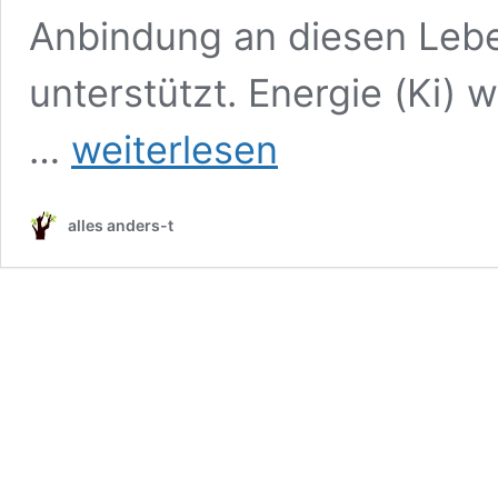
Anbindung an diesen Leb
unterstützt. Energie (Ki)
Shiatsu
…
weiterlesen
alles anders-t